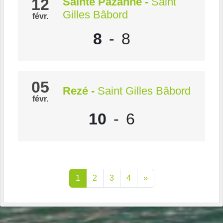
12
Sainte Pazanne
-
Saint
Gilles Bâbord
févr.
8
-
8
05
Rezé
-
Saint Gilles Bâbord
févr.
10
-
6
1
2
3
4
»