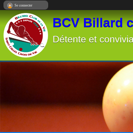
Panneau de gestion des cookies
Se connecter
BCV Billard c
Détente et convivia