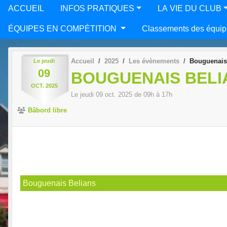
ACCUEIL
INFOS PRATIQUES
LA VIE DU CLUB
ÉQUIPES EN COMPÉTITION
Classements des équip
Accueil
2025
Les évènements
Bouguenais 
Le
jeudi
09
BOUGUENAIS BELI
OCT.
2025
Le
jeudi
09
oct.
2025
de 09h à 17h
Bâbord libre
Bouguenais Belians