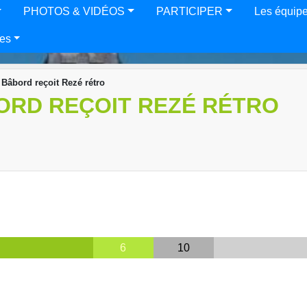
PHOTOS & VIDÉOS
PARTICIPER
Les équip
es
 Bâbord reçoit Rezé rétro
BORD REÇOIT REZÉ RÉTRO
6
10