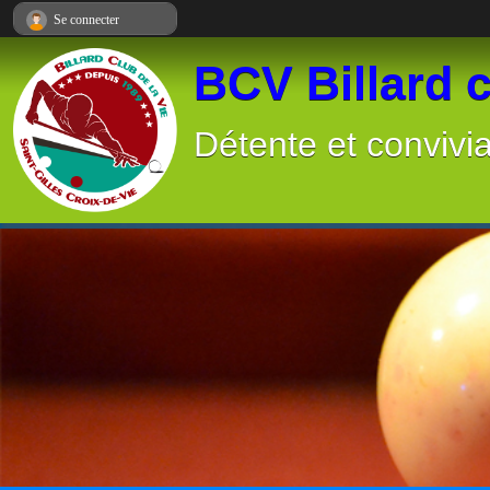
Panneau de gestion des cookies
Se connecter
BCV Billard c
Détente et convivia