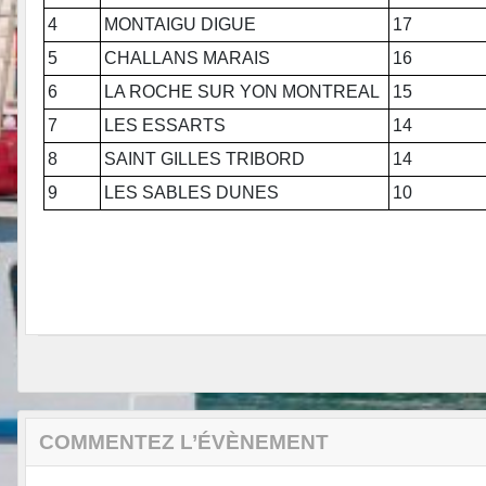
4
MONTAIGU DIGUE
17
5
CHALLANS MARAIS
16
6
LA ROCHE SUR YON MONTREAL
15
7
LES ESSARTS
14
8
SAINT GILLES TRIBORD
14
9
LES SABLES DUNES
10
COMMENTEZ L’ÉVÈNEMENT