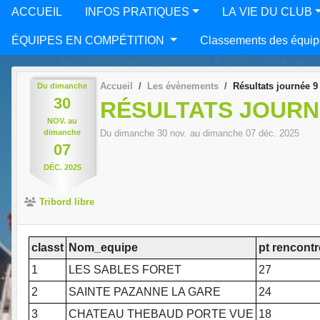
ACCUEIL
INFOS PRATIQUES
LA VIE DU CLUB
ÉQUIPES EN COMPÉTITION
Classements des équip
Accueil
Les évènements
Résultats journée 9
Du
dimanche
30
RÉSULTATS JOURN
NOV.
au
dimanche
Du
dimanche
30
nov.
au
dimanche
07
déc.
2025
07
DÉC.
2025
Tribord libre
classt
Nom_equipe
pt rencontr
1
LES SABLES FORET
27
2
SAINTE PAZANNE LA GARE
24
3
CHATEAU THEBAUD PORTE VUE
18