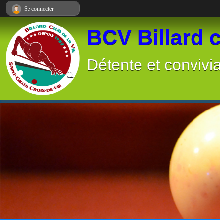
Panneau de gestion des cookies
Se connecter
BCV Billard c
Détente et convivia