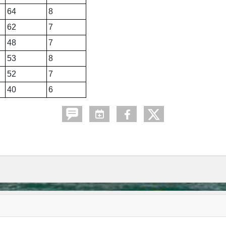
64
8
62
7
48
7
53
8
52
7
40
6