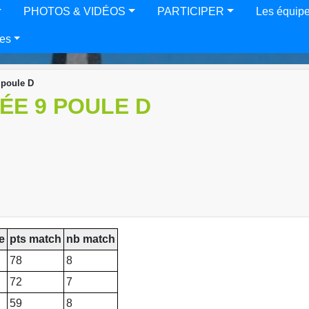
PHOTOS & VIDÉOS
PARTICIPER
Les équip
es
 poule D
ÉE 9 POULE D
e
pts match
nb match
78
8
72
7
59
8