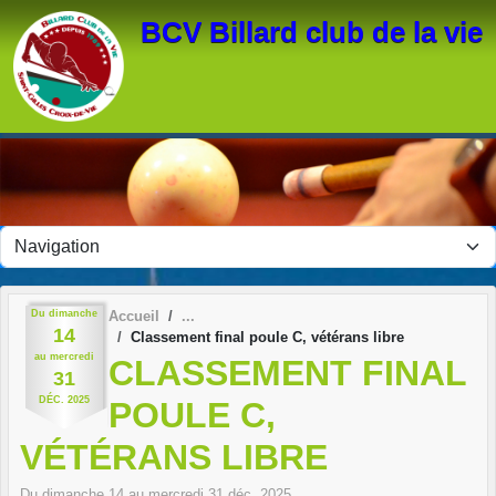
Panneau de gestion des cookies
BCV Billard club de la vie
Du
dimanche
Accueil
14
Classement final poule C, vétérans libre
au
mercredi
CLASSEMENT FINAL
31
DÉC.
2025
POULE C,
VÉTÉRANS LIBRE
Du
dimanche
14
au
mercredi
31
déc.
2025