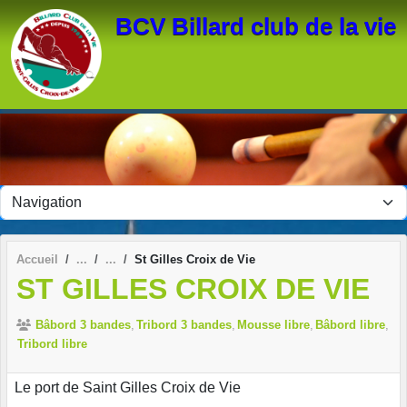
Panneau de gestion des cookies
BCV Billard club de la vie
Accueil
St Gilles Croix de Vie
ST GILLES CROIX DE VIE
Bâbord 3 bandes
Tribord 3 bandes
Mousse libre
Bâbord libre
Tribord libre
Le port de Saint Gilles Croix de Vie